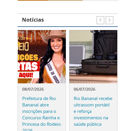
Notícias
08/07/2026
06/07/2026
02
Rio
Prefeitura de Rio
Rio Bananal recebe
Pr
Bananal abre
ultrassom portátil
Ba
a
inscrições para o
e reforça
05
a
Concurso Rainha e
investimentos na
pa
Princesa do Rodeio
saúde pública
do
2026
fu