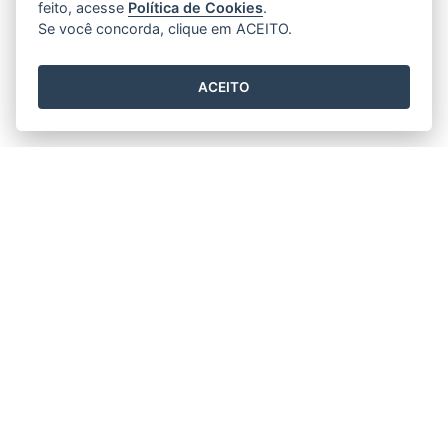
feito, acesse
Política de Cookies
.
Se você concorda, clique em ACEITO.
ACEITO
Horário de funcionamento
Segunda a Sexta 11h30min às 17h30min.
Prefeitura Municipal de Rio Bananal
Av. 14 de Setembro, nº 887 - Centro
CEP: 29920-000 - Rio Bananal / ES