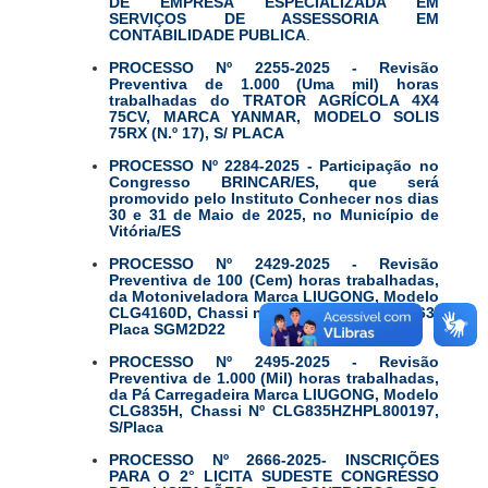
DE EMPRESA ESPECIALIZADA EM
SERVIÇOS DE ASSESSORIA EM
CONTABILIDADE PUBLICA
.
PROCESSO Nº 2255-2025 - Revisão
Preventiva de 1.000 (Uma mil) horas
trabalhadas do TRATOR AGRÍCOLA 4X4
75CV, MARCA YANMAR, MODELO SOLIS
75RX (N.º 17), S/ PLACA
PROCESSO Nº 2284-2025 - Participação no
Congresso BRINCAR/ES, que será
promovido pelo Instituto Conhecer nos dias
30 e 31 de Maio de 2025, no Município de
Vitória/ES
PROCESSO Nº 2429-2025 - Revisão
Preventiva de 100 (Cem) horas trabalhadas,
da Motoniveladora Marca LIUGONG, Modelo
CLG4160D, Chassi nº CLG4160DPRL012863,
Placa SGM2D22
PROCESSO Nº 2495-2025 - Revisão
Preventiva de 1.000 (Mil) horas trabalhadas,
da Pá Carregadeira Marca LIUGONG, Modelo
CLG835H, Chassi Nº CLG835HZHPL800197,
S/Placa
PROCESSO Nº 2666-2025- INSCRIÇÕES
PARA O 2° LICITA SUDESTE CONGRESSO