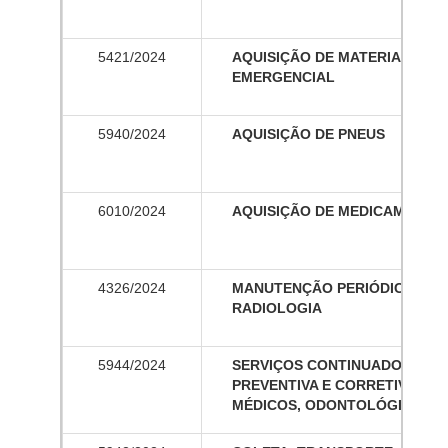
5421/2024
AQUISIÇÃO
DE
MATERIAIS
ELÉ
EMERGENCIAL
5940/2024
AQUISIÇÃO
DE
PNEUS
6010/2024
AQUISIÇÃO
DE
MEDICAMENTO
4326/2024
MANUTENÇÃO PERIÓDICA NOS
RADIOLOGIA
5944/2024
SERVIÇOS CONTINUADOS DE
PREVENTIVA E CORRETIVA EM
MÉDICOS, ODONTOLÓGICOS E