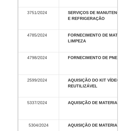
3751/2024
SERVIÇOS DE MANUTENÇÃO D
E REFRIGERAÇÃO
4785/2024
FORNECIMENTO DE MATERIAIS 
LIMPEZA
4798/2024
FORNECIMENTO DE PNEUS
2599/2024
AQUISIÇÃO DO KIT VÍDEO LA
REUTILIZÁVEL
5337/2024
AQUISIÇÃO DE MATERIAL DE 
5304/2024
AQUISIÇÃO
DE
MATERIAL
DE
C