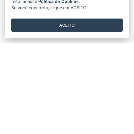
feito, acesse
Política de Cookies
.
Se você concorda, clique em ACEITO.
ACEITO
Horário de funcionamento
Segunda a Sexta 11h30min às 17h30min.
Prefeitura Municipal de Rio Bananal
Av. 14 de Setembro, nº 887 - Centro
CEP: 29920-000 - Rio Bananal / ES