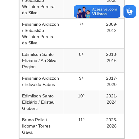
/ Sebastião
2008
Welinton Pereira
da Silva
Felismino Ardizzon
7ª
2009-
/ Sebastião
2012
Welinton Pereira
da Silva
Edimilson Santo
8ª
2013-
Eliziário / Ari Silva
2016
Pogian
Felismino Ardizzon
9ª
2017-
/ Edivaldo Fabris
2020
Edimilson Santo
10ª
2021-
Eliziário / Eristeu
2024
Giuberti
Bruno Pella /
11ª
2025-
Ildomar Torres
2028
Gava