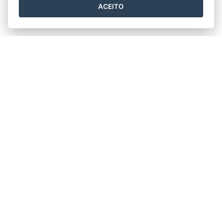
ACEITO
Horário de funcionamento
Segunda a Sexta 11h30min às 17h30min.
Prefeitura Municipal de Rio Bananal
Av. 14 de Setembro, nº 887 - Centro
CEP: 29920-000 - Rio Bananal / ES
Tel.: (27) 3265-2910