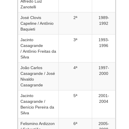
Alfredo Luiz
Zanotelli
José Clovis
2ª
1989-
Capeline / Antônio
1992
Baquieti
Jacinto
3ª
1993-
Casagrande
1996
/ Antônio Freitas da
Silva
João Carlos
4ª
1997-
Casagrande / José
2000
Nivaldo
Casagrande
Jacinto
5ª
2001-
Casagrande /
2004
Benício Pereira da
Silva
Felismino Ardizzon
6ª
2005-