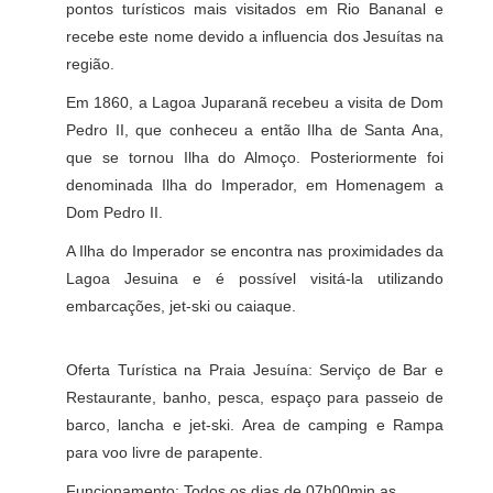
pontos turísticos mais visitados em Rio Bananal e
recebe este nome devido a influencia dos Jesuítas na
região.
Em 1860, a Lagoa Juparanã recebeu a visita de Dom
Pedro II, que conheceu a então Ilha de Santa Ana,
que se tornou Ilha do Almoço. Posteriormente foi
denominada Ilha do Imperador, em Homenagem a
Dom Pedro II.
A
Ilha do Imperador s
e encontra nas proximidades da
Lagoa Jesuina e é possível visitá-la utilizando
embarcações,
jet-ski
ou caiaque.
Oferta Turística na Praia Jesuína: Serviço de Bar e
Restaurante, banho, pesca, espaço para passeio de
barco, lancha e jet-ski. Area de camping e Rampa
para voo livre de parapente.
Funcionamento: Todos os dias de 07h00min as