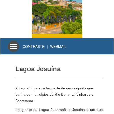
PMRBAN
Toggle
CONTRASTE
|
WEBMAIL
navigation
Lagoa Jesuína
A Lagoa Juparanã faz parte de um conjunto que
banha os municípios de Rio Bananal, Linhares e
Sooretama.
Integrante da Lagoa Juparanã, a Jesuína é um dos