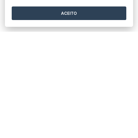
ACEITO
Horário de funcionamento
Segunda a Sexta 11h30min às 17h30min.
Prefeitura Municipal de Rio Bananal
Av. 14 de Setembro, nº 887 - Centro
CEP: 29920-000 - Rio Bananal / ES
Tel.: (27) 3265-2910