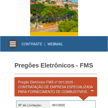
PMRBAN
Toggle
CONTRASTE
|
WEBMAIL
navigation
Pregões Eletrônicos - FMS
Pregão Eletrônico FMS nº 001/2025 -
CONTRATAÇÃO DE EMPRESA ESPECIALIZADA
PARA FORNECIMENTO DE COMBUSTÍVEIS.
Nº da Licitação
:
001/2025