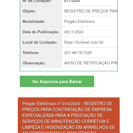
Nº da Licitação
:
017/2024
Objeto
:
REGISTRO DE PREÇOS PARA AQUISI
Modalidade
:
Pregão Eletrônico
Data de Publicação
:
06/11/2024
Local da Licitação
:
https://licitanet.com.br/
Telefone
:
(27) 98176-7245
Observação
:
AVISO DE RETIFICAÇÃO PREGÃO ELETRÔNI
Ver
Arquivos para Baixar
Pregão Eletrônico nº 014/2024 - REGISTRO DE
PREÇOS PARA CONTRATAÇÃO DE EMPRESA
ESPECIALIZADA PARA A PRESTAÇÃO DE
SERVIÇOS DE MANUTENÇÃO CORRETIVA E
LIMPEZA E HIGIENIZAÇÃO EM APARELHOS DE