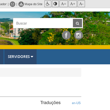
A=
A+
A-
rador
|
|
Mapa do Site
SERVIDORES
Traduções
en-US