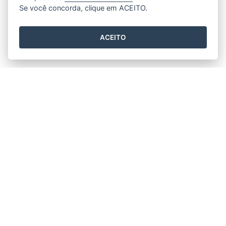
Se você concorda, clique em ACEITO.
ACEITO
Horário de funcionamento
Segunda a Sexta 11h30min às 17h30min.
Prefeitura Municipal de Rio Bananal
Av. 14 de Setembro, nº 887 - Centro
CEP: 29920-000 - Rio Bananal / ES