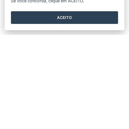
Se você concorda, clique em ACEITO.
ACEITO
Horário de funcionamento
Segunda a Sexta 11h30min às 17h30min.
Prefeitura Municipal de Rio Bananal
Av. 14 de Setembro, nº 887 - Centro
CEP: 29920-000 - Rio Bananal / ES
Tel.: (27) 3265-2910