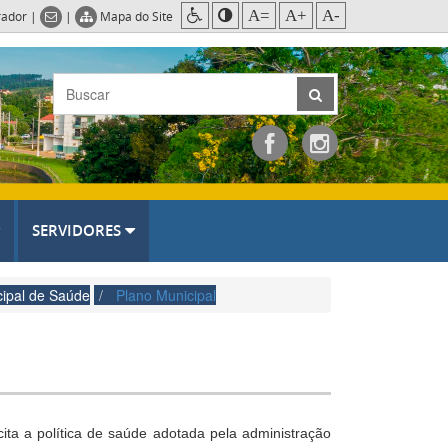
A=
A+
A-
rador
|
|
Mapa do Site
SERVIDORES
cipal de Saúde
Plano Municipal
ita a política de saúde adotada pela administração