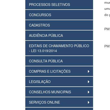
mun
PROCESSOS SELETIVOS
uma
CONCURSOS
do 
CADASTROS
PMS
AUDIÊNCIA PÚBLICA
EDITAIS DE CHAMAMENTO PÚBLICO
PMS
- LEI 13.019/2014
CONSULTA PÚBLICA
COMPRAS E LICITAÇÕES
LEGISLAÇÃO
CONSELHOS MUNICIPAIS
SERVIÇOS ONLINE