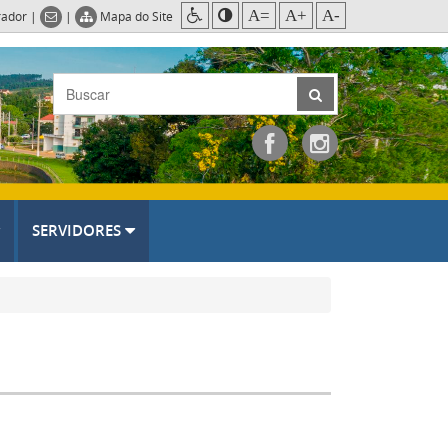
A=
A+
A-
rador
|
|
Mapa do Site
SERVIDORES