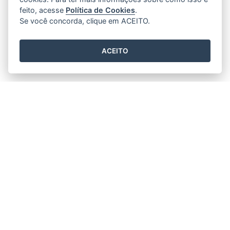
feito, acesse
Política de Cookies
.
Se você concorda, clique em ACEITO.
ACEITO
Horário de funcionamento
Segunda a Sexta 11h30min às 17h30min.
Prefeitura Municipal de Rio Bananal
Av. 14 de Setembro, nº 887 - Centro