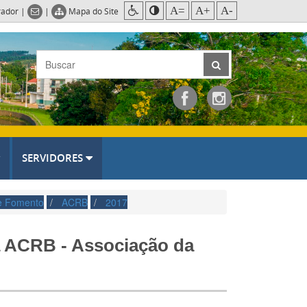
A=
A+
A-
rador
|
|
Mapa do Site
SERVIDORES
e Fomento
ACRB
2017
a ACRB - Associação da