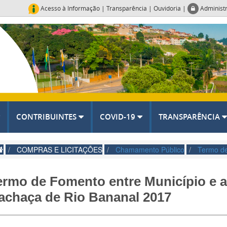
Acesso à Informação
|
Transparência
|
Ouvidoria
|
Administ
CONTRIBUINTES
COVID-19
TRANSPARÊNCIA
COMPRAS E LICITAÇÕES
Chamamento Público
Termo d
ermo de Fomento entre Município e 
achaça de Rio Bananal 2017