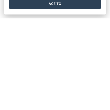
ACEITO
Horário de funcionamento
Segunda a Sexta 11h30min às 17h30min.
Prefeitura Municipal de Rio Bananal
Av. 14 de Setembro, nº 887 - Centro
CEP: 29920-000 - Rio Bananal / ES
Tel.: (27) 3265-2910