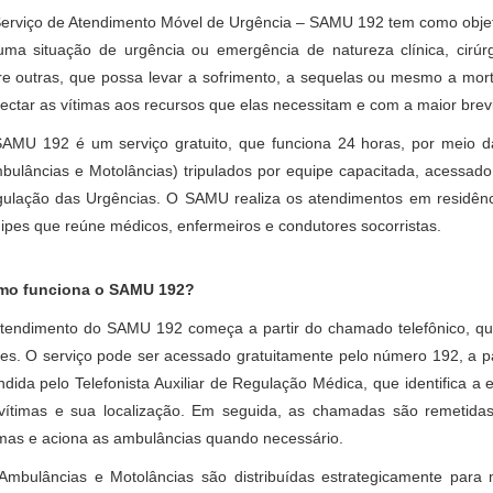
erviço de Atendimento Móvel de Urgência – SAMU 192 tem como objeti
uma situação de urgência ou emergência de natureza clínica, cirúrgica
re outras, que possa levar a sofrimento, a sequelas ou mesmo a mort
ectar as vítimas aos recursos que elas necessitam e com a maior brev
AMU 192 é um serviço gratuito, que funciona 24 horas, por meio da
bulâncias e Motolâncias) tripulados por equipe capacitada, acessad
ulação das Urgências. O SAMU realiza os atendimentos em residência
ipes que reúne médicos, enfermeiros e condutores socorristas.
mo funciona o SAMU 192?
tendimento do SAMU 192 começa a partir do chamado telefônico, qua
es. O serviço pode ser acessado gratuitamente pelo número 192, a part
ndida pelo Telefonista Auxiliar de Regulação Médica, que identifica a
vítimas e sua localização. Em seguida, as chamadas são remetida
imas e aciona as ambulâncias quando necessário.
Ambulâncias e Motolâncias são distribuídas estrategicamente par