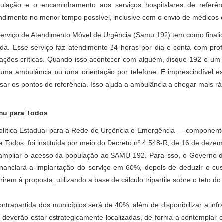
ulação e o encaminhamento aos serviços hospitalares de referênc
ndimento no menor tempo possível, inclusive com o envio de médicos 
erviço de Atendimento Móvel de Urgência (Samu 192) tem como finali
ida. Esse serviço faz atendimento 24 horas por dia e conta com pro
uações críticas. Quando isso acontecer com alguém, disque 192 e um
uma ambulância ou uma orientação por telefone. É imprescindível es
sar os pontos de referência. Isso ajuda a ambulância a chegar mais ráp
mu para Todos
olítica Estadual para a Rede de Urgência e Emergência — componen
a Todos, foi instituída por meio do Decreto nº 4.548-R, de 16 de dezem
ampliar o acesso da população ao SAMU 192. Para isso, o Governo d
inanciará a implantação do serviço em 60%, depois de deduzir o cu
rirem à proposta, utilizando a base de cálculo tripartite sobre o teto do
ontrapartida dos municípios será de 40%, além de disponibilizar a inf
 deverão estar estrategicamente localizadas, de forma a contemplar 