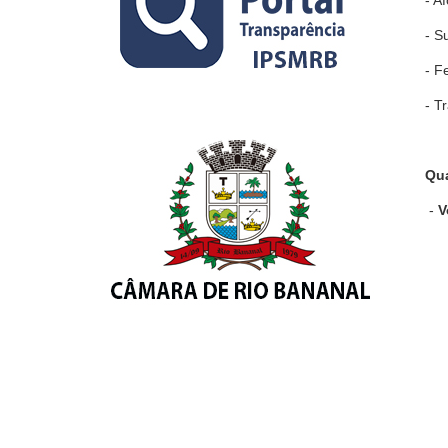
- Su
- F
- T
Qu
-
V