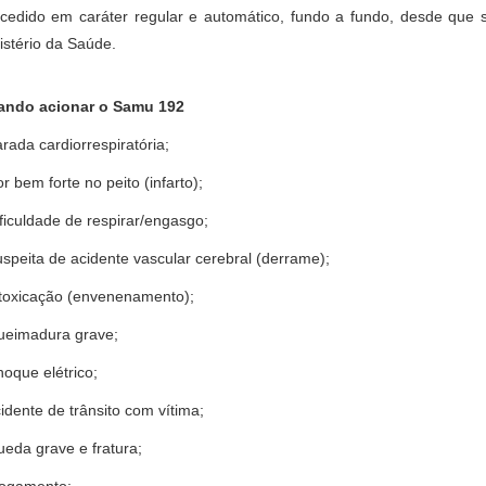
cedido em caráter regular e automático, fundo a fundo, desde que s
istério da Saúde.
ndo acionar o Samu 192
arada cardiorrespiratória;
or bem forte no peito (infarto);
ificuldade de respirar/engasgo;
uspeita de acidente vascular cerebral (derrame);
ntoxicação (envenenamento);
ueimadura grave;
hoque elétrico;
cidente de trânsito com vítima;
ueda grave e fratura;
fogamento;