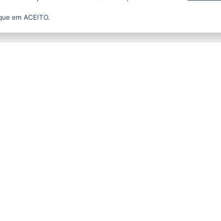
ique em ACEITO.
Prefeitura Municipal de Rio Bananal