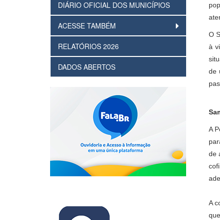
DIÁRIO OFICIAL DOS MUNICÍPIOS
pop
ate
ACESSE TAMBÉM
O S
RELATÓRIOS 2026
à v
sit
DADOS ABERTOS
de 
pas
Sa
A P
par
de 
cof
ade
A c
que