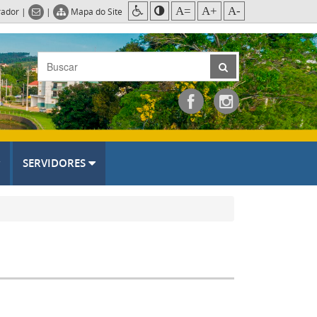
A=
A+
A-
rador
|
|
Mapa do Site
SERVIDORES