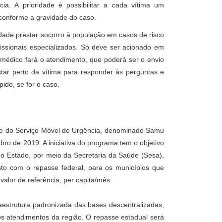
ia. A prioridade é possibilitar a cada vítima um
conforme a gravidade do caso.
dade prestar socorro à população em casos de risco
fissionais especializados. Só deve ser acionado em
 médico fará o atendimento, que poderá ser o envio
tar perto da vítima para responder às perguntas e
ido, se for o caso.
te do Serviço Móvel de Urgência, denominado Samu
bro de 2019. A iniciativa do programa tem o objetivo
o Estado, por meio da Secretaria da Saúde (Sesa),
sto com o repasse federal, para os municípios que
 valor de referência, per capita/mês.
raestrutura padronizada das bases descentralizadas,
os atendimentos da região. O repasse estadual será