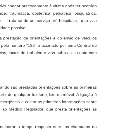
vo chegar precocemente à vítima após ter ocorrido
, traumática, obstétrica, pediátrica, psiquiátrica,
e. Trata-se de um serviço pré-hospitalar, que visa
idade possível.
 prestação de orientações e do envio de veículos
o pelo número "192" e acionado por uma Central de
s, locais de trabalho e vias públicas e conta com
ndo são prestadas orientações sobre as primeiras
ir de qualquer telefone, fixo ou móvel. A ligação é
 emergência e coleta as primeiras informações sobre
s ao Médico Regulador, que presta orientações ás
a melhorar o tempo-resposta entre os chamados da