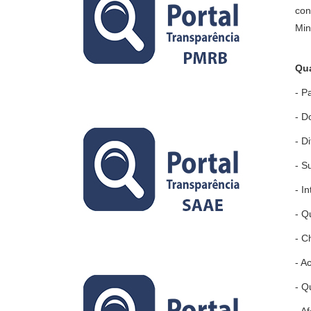
con
Min
Qua
- P
- D
- D
- S
- I
- Q
- C
- A
- Q
- A