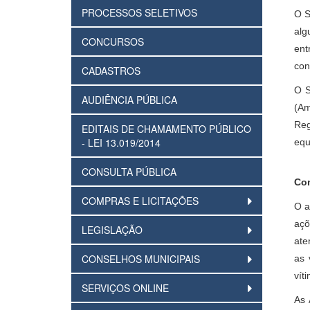
PROCESSOS SELETIVOS
O S
alg
CONCURSOS
ent
con
CADASTROS
O S
AUDIÊNCIA PÚBLICA
(Am
Reg
EDITAIS DE CHAMAMENTO PÚBLICO
- LEI 13.019/2014
equ
CONSULTA PÚBLICA
Co
COMPRAS E LICITAÇÕES
O a
açõ
LEGISLAÇÃO
ate
CONSELHOS MUNICIPAIS
as 
vít
SERVIÇOS ONLINE
As 