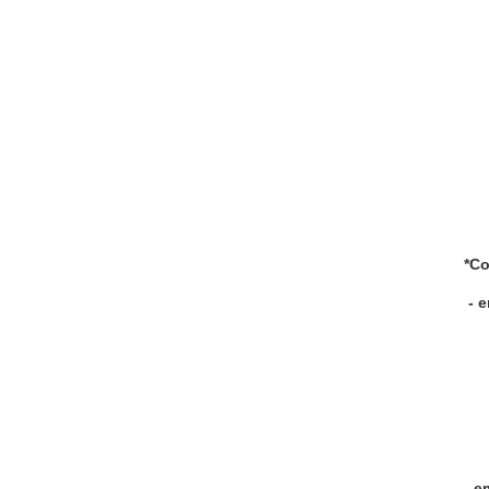
*Co
- 
- e