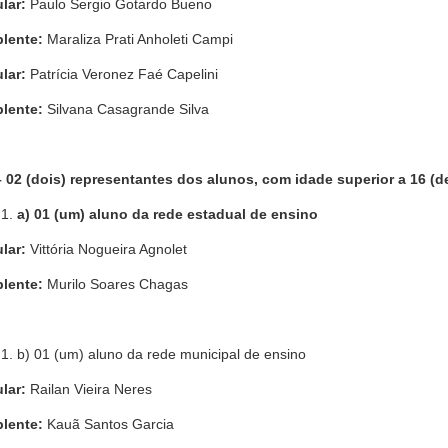
ular:
Paulo Sergio Gotardo Bueno
lente:
Maraliza Prati Anholeti Campi
ular:
Patrícia Veronez Faé Capelini
lente:
Silvana Casagrande Silva
– 02 (dois) representantes dos alunos, com idade superior a 16 (
a) 01 (um) aluno da rede estadual de ensino
ular:
Vittória Nogueira Agnolet
lente:
Murilo Soares Chagas
b) 01 (um) aluno da rede municipal de ensino
ular:
Railan Vieira Neres
lente:
Kauã Santos Garcia