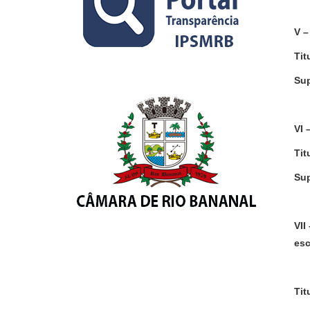
V –
Tit
Sup
VI 
Tit
Sup
VII
esc
Tit