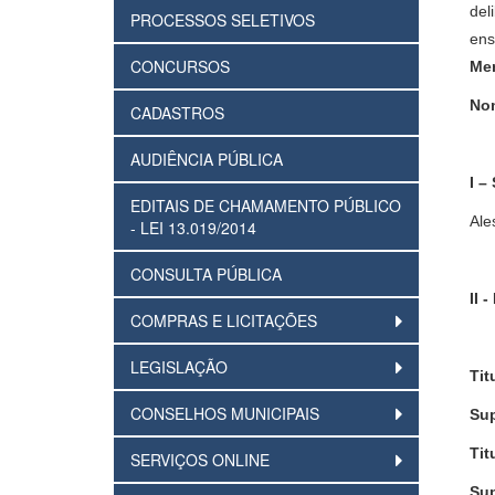
del
PROCESSOS SELETIVOS
ens
CONCURSOS
Mem
Nom
CADASTROS
AUDIÊNCIA PÚBLICA
I –
EDITAIS DE CHAMAMENTO PÚBLICO
Ale
- LEI 13.019/2014
CONSULTA PÚBLICA
II 
COMPRAS E LICITAÇÕES
LEGISLAÇÃO
Tit
CONSELHOS MUNICIPAIS
Sup
Tit
SERVIÇOS ONLINE
Sup