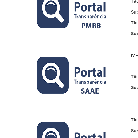
Tit
Sup
Tit
Sup
IV 
Tit
Sup
Tit
Sup