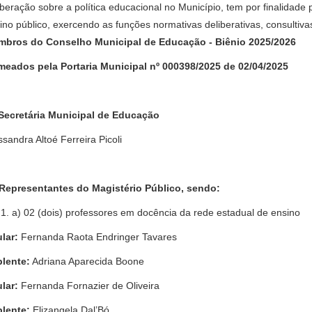
iberação sobre a política educacional no Município, tem por finalidade pl
ino público, exercendo as funções normativas deliberativas, consultiva
bros do Conselho Municipal de Educação - Biênio 2025/2026
eados pela Portaria Municipal nº 000398/2025 de 02/04/2025
 Secretária Municipal de Educação
ssandra Altoé Ferreira Picoli
- Representantes do Magistério Público, sendo:
a) 02 (dois) professores em docência da rede estadual de ensino
ular:
Fernanda Raota Endringer Tavares
lente:
Adriana Aparecida Boone
ular:
Fernanda Fornazier de Oliveira
lente:
Elizangela Dal’Bó