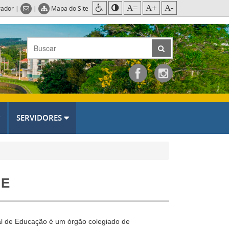
A=
A+
A-
rador
|
|
Mapa do Site
SERVIDORES
ME
al de Educação é um órgão colegiado de