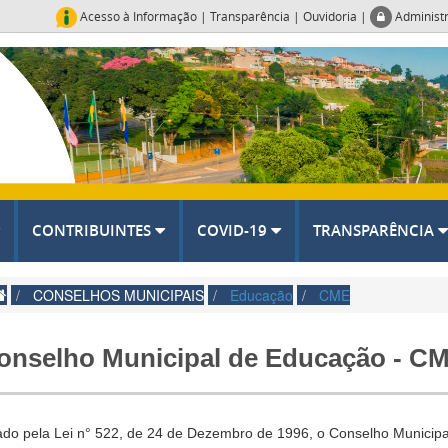
Acesso à Informação
|
Transparência
|
Ouvidoria
|
Administ
CONTRIBUINTES
COVID-19
TRANSPARÊNCIA
CONSELHOS MUNICIPAIS
Educação
CME
onselho Municipal de Educação - C
ado pela Lei n° 522, de
24 de Dezembro
de 1996, o Conselho Municip