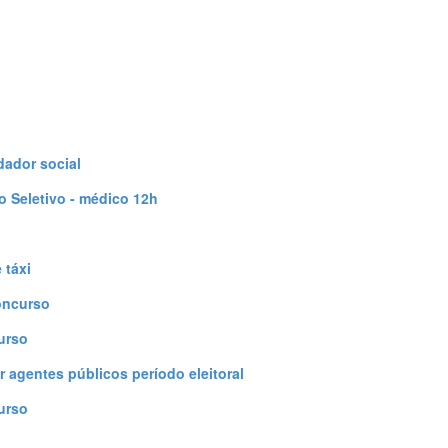
dador social
 Seletivo - médico 12h
 táxi
oncurso
urso
r agentes públicos período eleitoral
urso