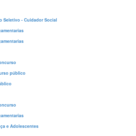
 Seletivo - Cuidador Social
çamentarias
çamentarias
Concurso
urso público
úblico
Concurso
çamentarias
nça e Adolescentes