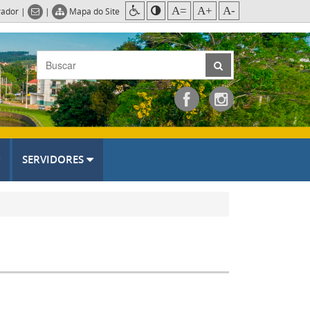
A=
A+
A-
rador
|
|
Mapa do Site
SERVIDORES