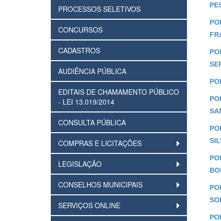
PE
PROCESSOS SELETIVOS
POR
CONCURSOS
FR
CADASTROS
POR
SE
AUDIÊNCIA PÚBLICA
POR
EDITAIS DE CHAMAMENTO PÚBLICO
POR
- LEI 13.019/2014
SA
CONSULTA PÚBLICA
POR
SIL
COMPRAS E LICITAÇÕES
POR
LEGISLAÇÃO
BO
CONSELHOS MUNICIPAIS
POR
SO
SERVIÇOS ONLINE
POR