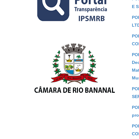
E 
POR
LT
PO
CO
PO
Dec
Mat
Mun
POR
SE
POR
pro
PO
CO