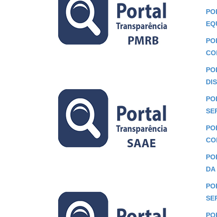
PO
EQ
PO
CO
POR
DI
POR
SE
POR
CO
POR
DA 
POR
SE
POR