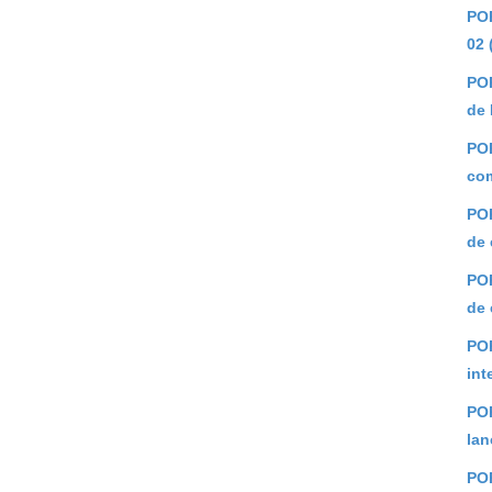
POR
02 
POR
de 
POR
com
POR
de 
POR
de
PO
int
POR
lan
POR