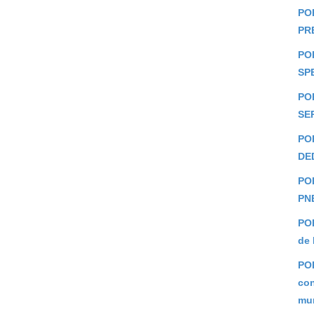
PO
PR
POR
SP
POR
SE
PO
DE
POR
PN
POR
de 
POR
con
mun