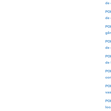
de 
POR
de 
POR
gên
POR
de 
POR
de 
POR
con
POR
vas
POR
loc