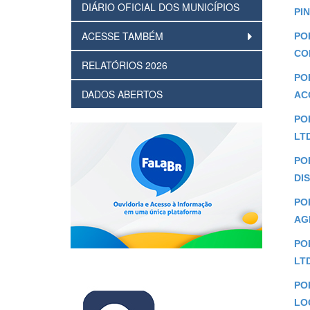
DIÁRIO OFICIAL DOS MUNICÍPIOS
PI
ACESSE TAMBÉM
PO
CO
RELATÓRIOS 2026
POR
DADOS ABERTOS
AC
POR
LT
POR
DIS
POR
AG
POR
LTD
POR
LO