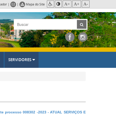
A=
A+
A-
rador
|
|
Mapa do Site
SERVIDORES
ente processo 008302 -2023 - ATUAL SERVIÇOS E