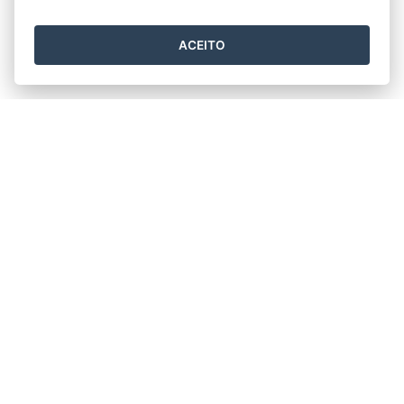
ACEITO
Horário de funcionamento
Segunda a Sexta 11h30min às 17h30min.
Prefeitura Municipal de Rio Bananal
Av. 14 de Setembro, nº 887 - Centro
CEP: 29920-000 - Rio Bananal / ES
Tel.: (27) 3265-2910