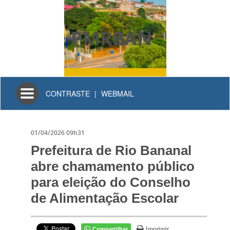
PMRBAN
Toggle
CONTRASTE
|
WEBMAIL
navigation
01/04/2026 09h31
Prefeitura de Rio Bananal
abre chamamento público
para eleição do Conselho
de Alimentação Escolar
Imprimir
Compartilhar