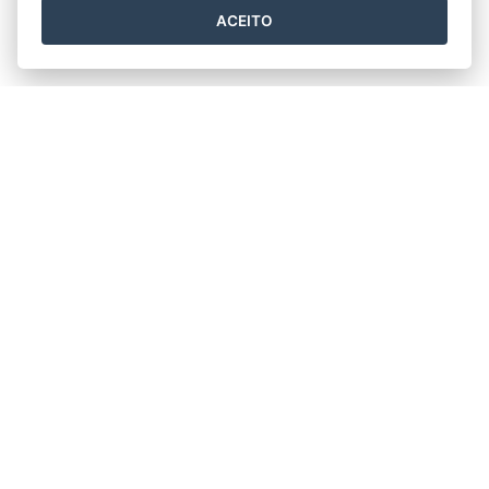
ACEITO
Horário de funcionamento
Segunda a Sexta 11h30min às 17h30min.
Prefeitura Municipal de Rio Bananal
Av. 14 de Setembro, nº 887 - Centro
CEP: 29920-000 - Rio Bananal / ES
Tel.: (27) 3265-2910