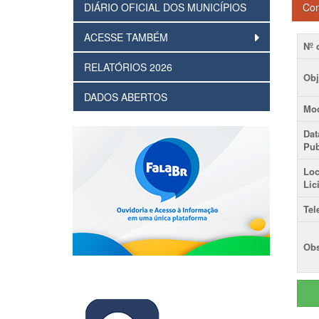
DIÁRIO OFICIAL DOS MUNICÍPIOS
Con
ACESSE TAMBÉM
Nº 
RELATÓRIOS 2026
Obj
DADOS ABERTOS
Mod
Dat
Pub
Loc
Lic
Tel
Obs