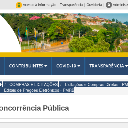
Acesso à Informação
|
Transparência
|
Ouvidoria
|
Administ
CONTRIBUINTES
COVID-19
TRANSPARÊNCIA
COMPRAS E LICITAÇÕES
Licitações e Compras Diretas - 
Editais de Pregões Eletrônicos - PMRB
oncorrência Pública