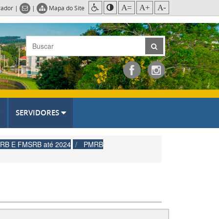
A=
A+
A-
rador
|
|
Mapa do Site
SERVIDORES
PMRB E FMSRB até 2024
PMRB