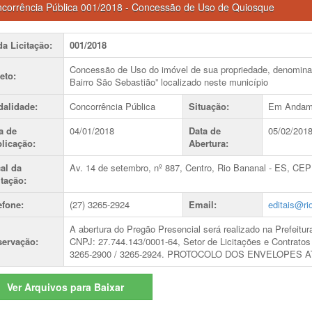
corrência Pública 001/2018 - Concessão de Uso de Quiosque
da Licitação
:
001/2018
Concessão de Uso do imóvel de sua propriedade, denominado
eto
:
Bairro São Sebastião” localizado neste município
alidade
:
Concorrência Pública
Situação
:
Em Andam
a de
04/01/2018
Data de
05/02/201
licação
:
Abertura
:
al da
Av. 14 de setembro, nº 887, Centro, Rio Bananal - ES, CEP
itação
:
efone
:
(27) 3265-2924
Email
:
editais@ri
A abertura do Pregão Presencial será realizado na Prefeitu
ervação
:
CNPJ: 27.744.143/0001-64, Setor de Licitações e Contratos
3265-2900 / 3265-2924. PROTOCOLO DOS ENVELOPES ATÉ 
Ver
Arquivos para Baixar