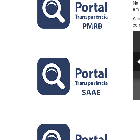
Na 
em 
A i
com