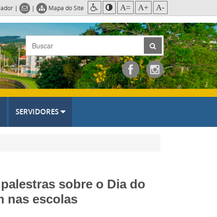
A=
A+
A-
rador
|
|
Mapa do Site
SERVIDORES
palestras sobre o Dia do
m nas escolas