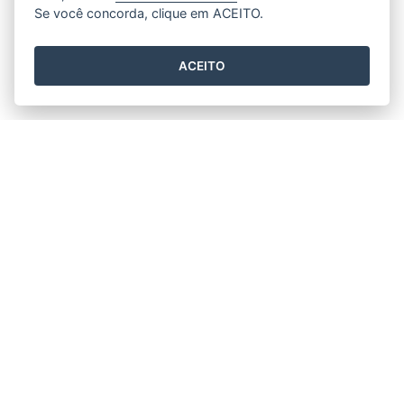
Se você concorda, clique em ACEITO.
ACEITO
Horário de funcionamento
Segunda a Sexta 11h30min às 17h30min.
Prefeitura Municipal de Rio Bananal
Av. 14 de Setembro, nº 887 - Centro
CEP: 29920-000 - Rio Bananal / ES